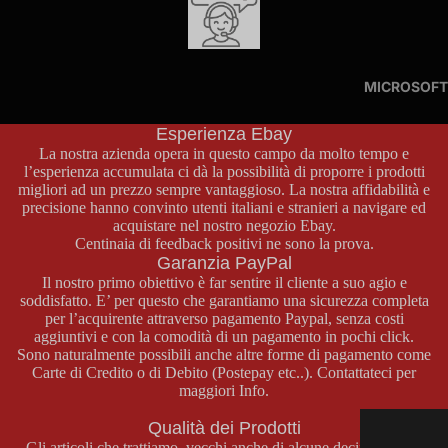
CONSOL
PLAYST
ORI PC
E NEO
E WII
ATION 5
ENGINE
GEO
Supporto Clienti
GIOCHI
ACCESS
POCKET
Per qualsiasi informazione sui prodotti, pagamenti o spedizioni
WII
ORI
PC
MICROSOFT
GIOCHI
non esitate a contattarci attraverso la nostra pagina contatti o al
PLAYST
ENGINE
ACCESS
numero di telefono
+39 329 46 69 772
.
NEO
ATION 5
GT/TUR
Esperienza Ebay
ORI WII
GEO
La nostra azienda opera in questo campo da molto tempo e
BOEXPR
POCKET
l’esperienza accumulata ci dà la possibilità di proporre i prodotti
ESS
PSP
WII U
migliori ad un prezzo sempre vantaggioso. La nostra affidabilità e
ACCESS
precisione hanno convinto utenti italiani e stranieri a navigare ed
CONSOL
ORI NEO
CONSOL
acquistare nel nostro negozio
Ebay
.
PC-FX
E PSP
GEO
E WII U
Centinaia di feedback positivi ne sono la prova.
Garanzia PayPal
POCKET
CONSOL
GIOCHI
GIOCHI
Il nostro primo obiettivo è far sentire il cliente a suo agio e
E PC-FX
PSP
WII U
soddisfatto. E’ per questo che garantiamo una sicurezza completa
NEO
GIOCHI
per l’acquirente attraverso pagamento Paypal, senza costi
ACCESS
aggiuntivi e con la comodità di un pagamento in pochi click.
GEO
PC-FX
PS VITA
ORI WII
Sono naturalmente possibili anche altre forme di pagamento come
POCKE
ACCESS
Carte di Credito o di Debito (Postepay etc..). Contattateci per
U
CONSOL
T
maggiori Info.
ORI PC-
E PS
COLOR
FX
VITA
SWITC
Qualità dei Prodotti
CONSOL
Gli articoli che trattiamo, vecchi anche di alcune decine d’anni,