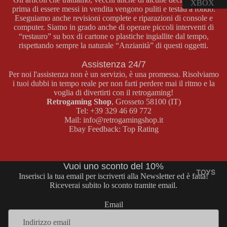
H
GIOCHI
XBOX
prima di essere messi in vendita vengono puliti e testati a fondo.
E NEO
PS VITA
CONSOL
Eseguiamo anche revisioni complete e riparazioni di console e
CONSOL
GEO
computer. Siamo in grado anche di operare piccoli interventi di
ACCESS
E
E XBOX
POCKET
“restauro” su box di cartone o plastiche ingiallite dal tempo,
ORI PS
SWITCH
rispettando sempre la naturale “Anzianità” di questi oggetti.
COLOR
GIOCHI
VITA
GIOCHI
XBOX
GIOCHI
Assistenza 24/7
SWITCH
NEO
ACCESS
Per noi l'assistenza non è un servizio, è una promessa. Risolviamo
i tuoi dubbi in tempo reale per non farti perdere mai il ritmo e la
ACCESS
GEO
ORI
voglia di divertirti con il retrogaming!
ORI
POCKET
XBOX
Retrogaming Shop
, Grosseto 58100 (IT)
SWITCH
COLOR
Tel:
+39 329 46 69 772
Mail:
info@retrogamingshop.it
XBOX
Ebay Feedback:
Top Rating
GAME &
360
WATCH
CONSOL
AMIIBO
E XBOX
Vuoi uno sconto del 10%
TOYS
360
Inserisci la tua email per iscriverti alla Newsletter ed è fatta!
Riceverai subito lo sconto tramite email.
GIOCHI
XBOX
Email
360