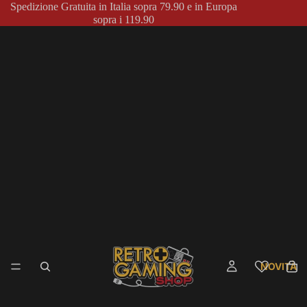
Spedizione Gratuita in Italia sopra 79.90 e in Europa
sopra i 119.90
NOVITÀ