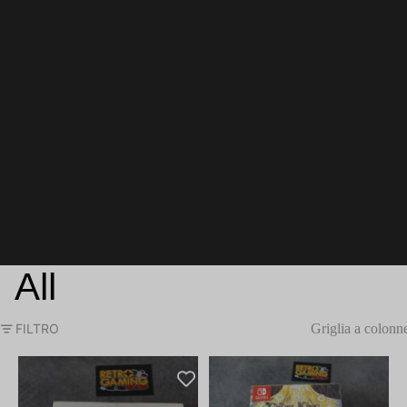
All
FILTRO
Griglia a colonn