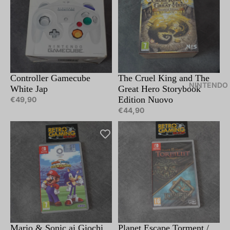
Controller Gamecube
Esaurito
The Cruel King and The
NINTENDO
White Jap
Great Hero Storybook
Edition Nuovo
€49,90
€44,90
Mario & Sonic ai Giochi
Planet Escape Torment /