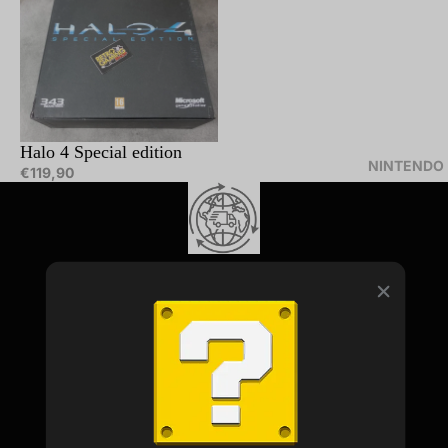
Halo 4 Special edition
NINTENDO
€119,90
Spedizioni in tutto il mondo
Spediamo in Italia utilizzando i corrieri più affidabili, e in Europa
e in tutto il mondo a mezzo Raccomandata Internazionale oppure
con altri vettori. In ogni caso le nostre spedizioni sono tracciabili e
sicure. Per altri metodi di spedizione contattateci!
Imballo sicuro