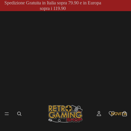
Spedizione Gratuita in Italia sopra 79.90 e in Europa
sopra i 119.90
NOVITÀ