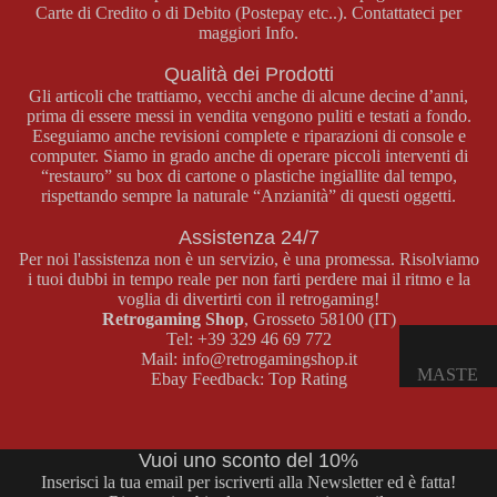
Carte di Credito o di Debito (Postepay etc..). Contattateci per
E
maggiori Info.
OPUSCO
LI
Qualità dei Prodotti
Gli articoli che trattiamo, vecchi anche di alcune decine d’anni,
prima di essere messi in vendita vengono puliti e testati a fondo.
GAME
Eseguiamo anche revisioni complete e riparazioni di console e
BOY
computer. Siamo in grado anche di operare piccoli interventi di
“restauro” su box di cartone o plastiche ingiallite dal tempo,
COLOR
rispettando sempre la naturale “Anzianità” di questi oggetti.
CONSOL
Assistenza 24/7
E GAME
Per noi l'assistenza non è un servizio, è una promessa. Risolviamo
BOY
i tuoi dubbi in tempo reale per non farti perdere mai il ritmo e la
COLOR
voglia di divertirti con il retrogaming!
Retrogaming Shop
, Grosseto 58100 (IT)
GIOCHI
Tel:
+39 329 46 69 772
GAME
Mail:
info@retrogamingshop.it
MASTE
Ebay Feedback:
Top Rating
BOY
R
COLOR
SYSTE
ACCESS
M
Vuoi uno sconto del 10%
ORI
Inserisci la tua email per iscriverti alla Newsletter ed è fatta!
GAME
CONSOL