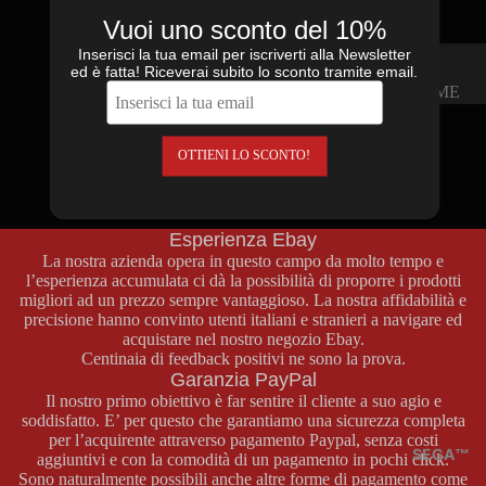
I tuoi oggetti saranno spediti solo dopo essere stati imballati con
materiale antiurto come pluriball, polistirolo e armature di cartone
Vuoi uno sconto del 10%
su misura. Usiamo buste imbottite e scatole di cartone rigido. Il
Inserisci la tua email per iscriverti alla Newsletter
tuo oggetto arriverà come è partito.
ed è fatta! Riceverai subito lo sconto tramite email.
GAME
BOY
CONSOL
OTTIENI LO SCONTO!
Supporto Clienti
E GAME
Per qualsiasi informazione sui prodotti, pagamenti o spedizioni
non esitate a contattarci attraverso la nostra pagina contatti o al
BOY
numero di telefono
+39 329 46 69 772
.
GIOCHI
Esperienza Ebay
La nostra azienda opera in questo campo da molto tempo e
GAME
l’esperienza accumulata ci dà la possibilità di proporre i prodotti
BOY
migliori ad un prezzo sempre vantaggioso. La nostra affidabilità e
precisione hanno convinto utenti italiani e stranieri a navigare ed
ACCESS
acquistare nel nostro negozio
Ebay
.
ORI
Centinaia di feedback positivi ne sono la prova.
GAME
Garanzia PayPal
BOY
Il nostro primo obiettivo è far sentire il cliente a suo agio e
soddisfatto. E’ per questo che garantiamo una sicurezza completa
LIBRETT
per l’acquirente attraverso pagamento Paypal, senza costi
I,
SEGA™
aggiuntivi e con la comodità di un pagamento in pochi click.
Sono naturalmente possibili anche altre forme di pagamento come
POSTER