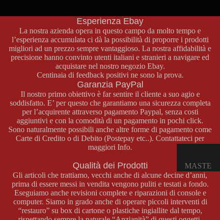
non esitate a contattarci attraverso la nostra pagina contatti o al
E
numero di telefono
+39 329 46 69 772
.
OPUSCO
Esperienza Ebay
LI
La nostra azienda opera in questo campo da molto tempo e
l’esperienza accumulata ci dà la possibilità di proporre i prodotti
migliori ad un prezzo sempre vantaggioso. La nostra affidabilità e
GAME
precisione hanno convinto utenti italiani e stranieri a navigare ed
acquistare nel nostro negozio
Ebay
.
BOY
Centinaia di feedback positivi ne sono la prova.
COLOR
Garanzia PayPal
Il nostro primo obiettivo è far sentire il cliente a suo agio e
CONSOL
soddisfatto. E’ per questo che garantiamo una sicurezza completa
E GAME
per l’acquirente attraverso pagamento Paypal, senza costi
BOY
aggiuntivi e con la comodità di un pagamento in pochi click.
Sono naturalmente possibili anche altre forme di pagamento come
COLOR
Carte di Credito o di Debito (Postepay etc..). Contattateci per
GIOCHI
maggiori Info.
GAME
Qualità dei Prodotti
MASTE
BOY
Gli articoli che trattiamo, vecchi anche di alcune decine d’anni,
R
COLOR
prima di essere messi in vendita vengono puliti e testati a fondo.
SYSTE
Eseguiamo anche revisioni complete e riparazioni di console e
ACCESS
computer. Siamo in grado anche di operare piccoli interventi di
M
ORI
“restauro” su box di cartone o plastiche ingiallite dal tempo,
GAME
CONSOL
rispettando sempre la naturale “Anzianità” di questi oggetti.