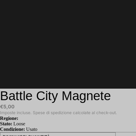
Battle City Magnete
€5,00
Imposte incluse. Spese di spedizione calcolate al check-out.
Regione:
Stato:
Loose
Condizione:
Usato