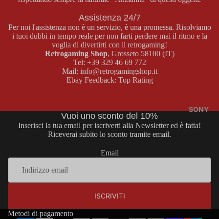
BOY
E
Assistenza 24/7
COLOR
MASTER
Per noi l'assistenza non è un servizio, è una promessa. Risolviamo
SYSTEM
i tuoi dubbi in tempo reale per non farti perdere mai il ritmo e la
voglia di divertirti con il retrogaming!
GAME
GIOCHI
Retrogaming Shop
, Grosseto 58100 (IT)
BOY
MASTER
Tel:
+39 329 46 69 772
ADVAN
SYSTEM
Mail:
info@retrogamingshop.it
Ebay Feedback:
Top Rating
CE
ACCESS
ORI
CONSOL
MASTER
E GAME
SONY
Vuoi uno sconto del 10%
SYSTEM
BOY
Inserisci la tua email per iscriverti alla Newsletter ed è fatta!
ADVANC
Riceverai subito lo sconto tramite email.
E
MEGA
Email
DRIVE
GIOCHI
GAME
CONSOL
BOY
E MEGA
Informativa sui rimborsi
ADVANC
DRIVE
ISCRIVITI
Informativa sulla privacy
E
GIOCHI
Termini e condizioni del servizio
Metodi di pagamento
ACCESS