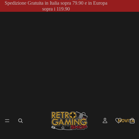
Spedizione Gratuita in Italia sopra 79.90 e in Europa
sopra i 119.90
NOVITÀ