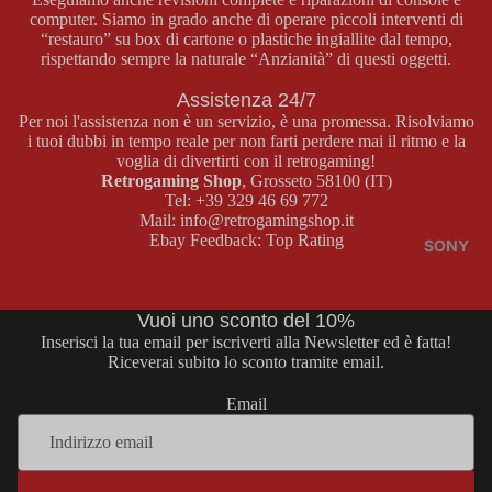
computer. Siamo in grado anche di operare piccoli interventi di
BOY
E
“restauro” su box di cartone o plastiche ingiallite dal tempo,
COLOR
MASTER
rispettando sempre la naturale “Anzianità” di questi oggetti.
SYSTEM
Assistenza 24/7
GAME
GIOCHI
Per noi l'assistenza non è un servizio, è una promessa. Risolviamo
BOY
MASTER
i tuoi dubbi in tempo reale per non farti perdere mai il ritmo e la
ADVAN
SYSTEM
voglia di divertirti con il retrogaming!
Retrogaming Shop
, Grosseto 58100 (IT)
CE
ACCESS
Tel:
+39 329 46 69 772
ORI
CONSOL
Mail:
info@retrogamingshop.it
Ebay Feedback:
Top Rating
MASTER
E GAME
SONY
SYSTEM
BOY
ADVANC
Vuoi uno sconto del 10%
E
MEGA
Inserisci la tua email per iscriverti alla Newsletter ed è fatta!
DRIVE
GIOCHI
Riceverai subito lo sconto tramite email.
GAME
CONSOL
Email
BOY
E MEGA
ADVANC
DRIVE
E
GIOCHI
Informativa sui rimborsi
ACCESS