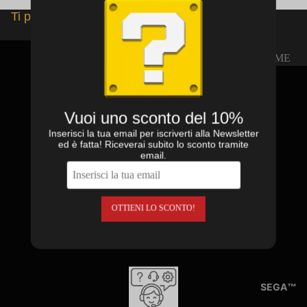
Ti potrebbero interessare
GAME
BOY
Spedizioni in tutto il mondo
CONSOL
Spediamo in Italia utilizzando i corrieri più affidabili, e in Europa
E GAME
Vuoi uno sconto del 10%
e in tutto il mondo a mezzo Raccomandata Internazionale oppure
BOY
Inserisci la tua email per iscriverti alla Newsletter
con altri vettori. In ogni caso le nostre spedizioni sono tracciabili e
ed è fatta! Riceverai subito lo sconto tramite
sicure. Per altri metodi di spedizione contattateci!
GIOCHI
email.
GAME
BOY
ACCESS
Imballo sicuro
OTTIENI LO SCONTO!
ORI
I tuoi oggetti saranno spediti solo dopo essere stati imballati con
GAME
materiale antiurto come pluriball, polistirolo e armature di cartone
su misura. Usiamo buste imbottite e scatole di cartone rigido. Il
BOY
tuo oggetto arriverà come è partito.
LIBRETT
I,
SEGA™
POSTER