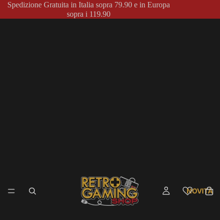
Spedizione Gratuita in Italia sopra 79.90 e in Europa
sopra i 119.90
NOVITÀ