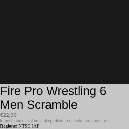
Fire Pro Wrestling 6
Men Scramble
€22,00
Imposte incluse. Spese di spedizione calcolate al check-out.
Regione:
NTSC JAP