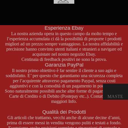
E
Supporto Clienti
OPUSCO
Per qualsiasi informazione sui prodotti, pagamenti o spedizioni
non esitate a contattarci attraverso la nostra pagina contatti o al
LI
numero di telefono
+39 329 46 69 772
.
Esperienza Ebay
GAME
La nostra azienda opera in questo campo da molto tempo e
l’esperienza accumulata ci dà la possibilità di proporre i prodotti
BOY
migliori ad un prezzo sempre vantaggioso. La nostra affidabilità e
COLOR
precisione hanno convinto utenti italiani e stranieri a navigare ed
acquistare nel nostro negozio
Ebay
.
CONSOL
Centinaia di feedback positivi ne sono la prova.
E GAME
Garanzia PayPal
BOY
Il nostro primo obiettivo è far sentire il cliente a suo agio e
soddisfatto. E’ per questo che garantiamo una sicurezza completa
COLOR
per l’acquirente attraverso pagamento Paypal, senza costi
GIOCHI
aggiuntivi e con la comodità di un pagamento in pochi click.
Sono naturalmente possibili anche altre forme di pagamento come
GAME
Carte di Credito o di Debito (Postepay etc..). Contattateci per
MASTE
BOY
maggiori Info.
R
COLOR
SYSTE
Qualità dei Prodotti
ACCESS
Gli articoli che trattiamo, vecchi anche di alcune decine d’anni,
M
ORI
prima di essere messi in vendita vengono puliti e testati a fondo.
GAME
CONSOL
Eseguiamo anche revisioni complete e riparazioni di console e