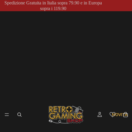
Spedizione Gratuita in Italia sopra 79.90 e in Europa
sopra i 119.90
NOVITÀ