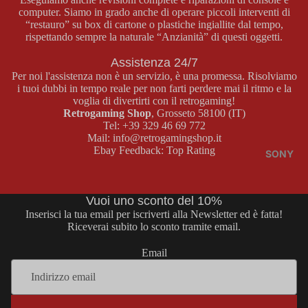
computer. Siamo in grado anche di operare piccoli interventi di
BOY
E
“restauro” su box di cartone o plastiche ingiallite dal tempo,
COLOR
MASTER
rispettando sempre la naturale “Anzianità” di questi oggetti.
SYSTEM
Assistenza 24/7
GAME
GIOCHI
Per noi l'assistenza non è un servizio, è una promessa. Risolviamo
BOY
MASTER
i tuoi dubbi in tempo reale per non farti perdere mai il ritmo e la
ADVAN
SYSTEM
voglia di divertirti con il retrogaming!
Retrogaming Shop
, Grosseto 58100 (IT)
CE
ACCESS
Tel:
+39 329 46 69 772
ORI
CONSOL
Mail:
info@retrogamingshop.it
Ebay Feedback:
Top Rating
MASTER
E GAME
SONY
SYSTEM
BOY
ADVANC
Vuoi uno sconto del 10%
E
MEGA
Inserisci la tua email per iscriverti alla Newsletter ed è fatta!
DRIVE
GIOCHI
Riceverai subito lo sconto tramite email.
GAME
CONSOL
Email
BOY
E MEGA
ADVANC
DRIVE
E
GIOCHI
Informativa sui rimborsi
ACCESS