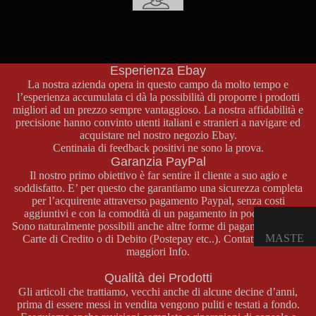
E
Supporto Clienti
OPUSCO
Per qualsiasi informazione sui prodotti, pagamenti o spedizioni
non esitate a contattarci attraverso la nostra pagina contatti o al
LI
numero di telefono
+39 329 46 69 772
.
Esperienza Ebay
GAME
La nostra azienda opera in questo campo da molto tempo e
l’esperienza accumulata ci dà la possibilità di proporre i prodotti
BOY
migliori ad un prezzo sempre vantaggioso. La nostra affidabilità e
COLOR
precisione hanno convinto utenti italiani e stranieri a navigare ed
acquistare nel nostro negozio
Ebay
.
CONSOL
Centinaia di feedback positivi ne sono la prova.
E GAME
Garanzia PayPal
BOY
Il nostro primo obiettivo è far sentire il cliente a suo agio e
COLOR
soddisfatto. E’ per questo che garantiamo una sicurezza completa
per l’acquirente attraverso pagamento Paypal, senza costi
GIOCHI
aggiuntivi e con la comodità di un pagamento in pochi click.
GAME
Sono naturalmente possibili anche altre forme di pagamento come
MASTE
Carte di Credito o di Debito (Postepay etc..). Contattateci per
BOY
maggiori Info.
R
COLOR
SYSTE
Qualità dei Prodotti
ACCESS
M
Gli articoli che trattiamo, vecchi anche di alcune decine d’anni,
ORI
prima di essere messi in vendita vengono puliti e testati a fondo.
GAME
CONSOL