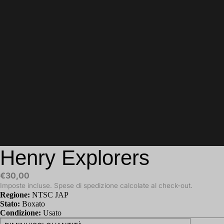
Henry Explorers
€30,00
Imposte incluse. Spese di spedizione calcolate al check-out.
Regione:
NTSC JAP
Stato:
Boxato
Condizione:
Usato