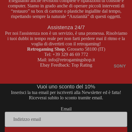
Eseguiamo anche revisioni complete e riparazioni di console e
BOY
computer. Siamo in grado anche di operare piccoli interventi di
E
“restauro” su box di cartone o plastiche ingiallite dal tempo,
COLOR
MASTER
rispettando sempre la naturale “Anzianità” di questi oggetti.
SYSTEM
Assistenza 24/7
GAME
GIOCHI
Per noi l'assistenza non è un servizio, è una promessa. Risolviamo
BOY
MASTER
i tuoi dubbi in tempo reale per non farti perdere mai il ritmo e la
ADVAN
SYSTEM
voglia di divertirti con il retrogaming!
Retrogaming Shop
, Grosseto 58100 (IT)
CE
ACCESS
Tel:
+39 329 46 69 772
ORI
CONSOL
Mail:
info@retrogamingshop.it
MASTER
Ebay Feedback:
Top Rating
E GAME
SONY
SYSTEM
BOY
ADVANC
E
Vuoi uno sconto del 10%
MEGA
Inserisci la tua email per iscriverti alla Newsletter ed è fatta!
DRIVE
GIOCHI
Riceverai subito lo sconto tramite email.
GAME
CONSOL
BOY
Email
E MEGA
ADVANC
DRIVE
Informativa sui rimborsi
E
GIOCHI
Informativa sulla privacy
ACCESS