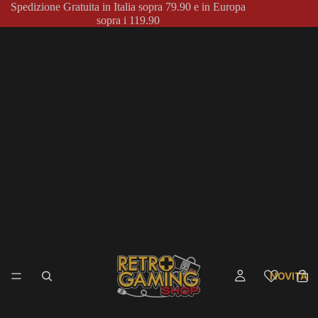
Spedizione Gratuita in Italia sopra 79.90 e in Europa
sopra i 119.90
NOVITÀ