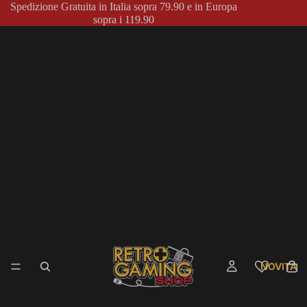
Spedizione Gratuita in Italia sopra 79.90 e in Europa
sopra i 119.90
NOVITÀ