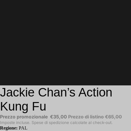
Jackie Chan’s Action
Kung Fu
Prezzo promozionale
€35,00
Prezzo di listino
€65,00
Imposte incluse. Spese di spedizione calcolate al check-out.
Regione:
PAL