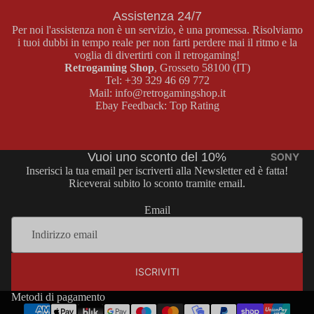
BOY
E
Assistenza 24/7
COLOR
Per noi l'assistenza non è un servizio, è una promessa. Risolviamo
MASTER
i tuoi dubbi in tempo reale per non farti perdere mai il ritmo e la
SYSTEM
voglia di divertirti con il retrogaming!
GAME
Retrogaming Shop
, Grosseto 58100 (IT)
GIOCHI
Tel:
+39 329 46 69 772
BOY
MASTER
Mail:
info@retrogamingshop.it
ADVAN
SYSTEM
Ebay Feedback:
Top Rating
CE
ACCESS
ORI
CONSOL
MASTER
Vuoi uno sconto del 10%
E GAME
SONY
SYSTEM
Inserisci la tua email per iscriverti alla Newsletter ed è fatta!
BOY
Riceverai subito lo sconto tramite email.
ADVANC
E
MEGA
Email
DRIVE
GIOCHI
GAME
CONSOL
Informativa sui rimborsi
BOY
E MEGA
ISCRIVITI
ADVANC
Informativa sulla privacy
DRIVE
E
Termini e condizioni del servizio
Metodi di pagamento
GIOCHI
ACCESS