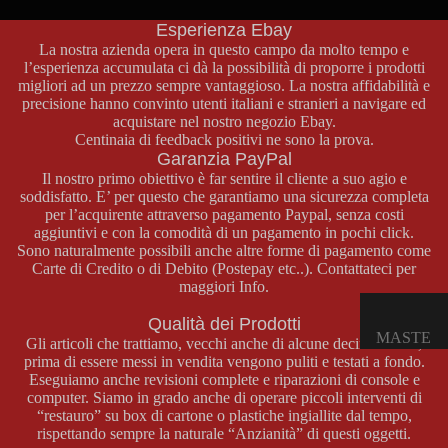
numero di telefono
+39 329 46 69 772
.
E
Esperienza Ebay
OPUSCO
La nostra azienda opera in questo campo da molto tempo e
LI
l’esperienza accumulata ci dà la possibilità di proporre i prodotti
migliori ad un prezzo sempre vantaggioso. La nostra affidabilità e
precisione hanno convinto utenti italiani e stranieri a navigare ed
GAME
acquistare nel nostro negozio
Ebay
.
Centinaia di feedback positivi ne sono la prova.
BOY
Garanzia PayPal
COLOR
Il nostro primo obiettivo è far sentire il cliente a suo agio e
soddisfatto. E’ per questo che garantiamo una sicurezza completa
CONSOL
per l’acquirente attraverso pagamento Paypal, senza costi
E GAME
aggiuntivi e con la comodità di un pagamento in pochi click.
BOY
Sono naturalmente possibili anche altre forme di pagamento come
COLOR
Carte di Credito o di Debito (Postepay etc..). Contattateci per
maggiori Info.
GIOCHI
GAME
Qualità dei Prodotti
MASTE
BOY
Gli articoli che trattiamo, vecchi anche di alcune decine d’anni,
prima di essere messi in vendita vengono puliti e testati a fondo.
R
COLOR
Eseguiamo anche revisioni complete e riparazioni di console e
SYSTE
ACCESS
computer. Siamo in grado anche di operare piccoli interventi di
M
“restauro” su box di cartone o plastiche ingiallite dal tempo,
ORI
rispettando sempre la naturale “Anzianità” di questi oggetti.
GAME
CONSOL