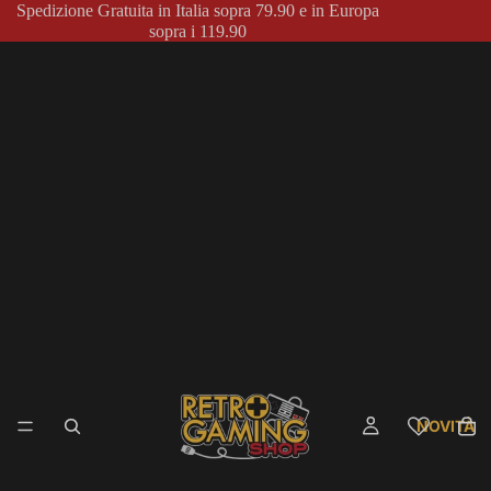
Spedizione Gratuita in Italia sopra 79.90 e in Europa
sopra i 119.90
NOVITÀ