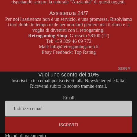
rispettando sempre la naturale “Anzianità” di questi oggetti.
BOY
E
COLOR
Assistenza 24/7
MASTER
Per noi l'assistenza non è un servizio, è una promessa. Risolviamo
SYSTEM
i tuoi dubbi in tempo reale per non farti perdere mai il ritmo e la
GAME
GIOCHI
voglia di divertirti con il retrogaming!
Retrogaming Shop
, Grosseto 58100 (IT)
BOY
MASTER
Tel:
+39 329 46 69 772
ADVAN
SYSTEM
Mail:
info@retrogamingshop.it
CE
Ebay Feedback:
Top Rating
ACCESS
ORI
CONSOL
MASTER
E GAME
SONY
Vuoi uno sconto del 10%
SYSTEM
BOY
Inserisci la tua email per iscriverti alla Newsletter ed è fatta!
ADVANC
Riceverai subito lo sconto tramite email.
E
MEGA
Email
DRIVE
GIOCHI
GAME
CONSOL
BOY
E MEGA
Informativa sui rimborsi
ADVANC
DRIVE
ISCRIVITI
Informativa sulla privacy
E
GIOCHI
Termini e condizioni del servizio
Metodi di pagamento
ACCESS