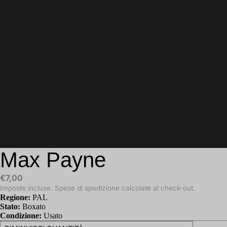
Max Payne
€7,00
Imposte incluse. Spese di spedizione calcolate al check-out.
Regione:
PAL
Stato:
Boxato
Condizione:
Usato