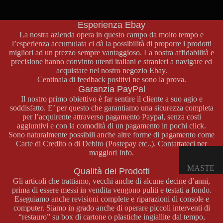
non esitate a contattarci attraverso la nostra pagina contatti o al
E
numero di telefono
+39 329 46 69 772
.
OPUSCO
Esperienza Ebay
LI
La nostra azienda opera in questo campo da molto tempo e
l’esperienza accumulata ci dà la possibilità di proporre i prodotti
migliori ad un prezzo sempre vantaggioso. La nostra affidabilità e
GAME
precisione hanno convinto utenti italiani e stranieri a navigare ed
BOY
acquistare nel nostro negozio
Ebay
.
Centinaia di feedback positivi ne sono la prova.
COLOR
Garanzia PayPal
CONSOL
Il nostro primo obiettivo è far sentire il cliente a suo agio e
soddisfatto. E’ per questo che garantiamo una sicurezza completa
E GAME
per l’acquirente attraverso pagamento Paypal, senza costi
BOY
aggiuntivi e con la comodità di un pagamento in pochi click.
COLOR
Sono naturalmente possibili anche altre forme di pagamento come
Carte di Credito o di Debito (Postepay etc..). Contattateci per
GIOCHI
maggiori Info.
GAME
MASTE
Qualità dei Prodotti
BOY
R
Gli articoli che trattiamo, vecchi anche di alcune decine d’anni,
COLOR
prima di essere messi in vendita vengono puliti e testati a fondo.
SYSTE
ACCESS
Eseguiamo anche revisioni complete e riparazioni di console e
M
computer. Siamo in grado anche di operare piccoli interventi di
ORI
“restauro” su box di cartone o plastiche ingiallite dal tempo,
GAME
CONSOL