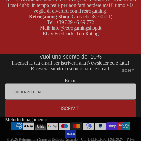
i tuoi dubbi in tempo reale per non farti perdere mai il ritmo e la
BOY
E
voglia di divertirti con il retrogaming!
COLOR
MASTER
Retrogaming Shop
, Grosseto 58100 (IT)
SYSTEM
Tel:
+39 329 46 69 772
Mail:
info@retrogamingshop.it
GAME
GIOCHI
Ebay Feedback:
Top Rating
BOY
MASTER
ADVAN
SYSTEM
CE
ACCESS
Vuoi uno sconto del 10%
ORI
Inserisci la tua email per iscriverti alla Newsletter ed è fatta!
CONSOL
Riceverai subito lo sconto tramite email.
MASTER
E GAME
SONY
SYSTEM
BOY
Email
ADVANC
E
MEGA
DRIVE
Informativa sui rimborsi
GIOCHI
ISCRIVITI
GAME
Informativa sulla privacy
CONSOL
BOY
E MEGA
Termini e condizioni del servizio
Metodi di pagamento
ADVANC
DRIVE
Informativa sulle spedizioni
E
GIOCHI
Informativa legale
© 2026
Retrogaming Shop
di Bellucci Riccardo - C.F. BLLRCR76H26E202V - P.Iva
ACCESS