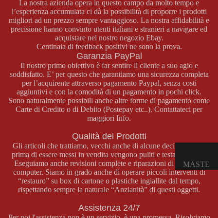
La nostra azienda opera in questo campo da molto tempo e
E
l’esperienza accumulata ci dà la possibilità di proporre i prodotti
OPUSCO
migliori ad un prezzo sempre vantaggioso. La nostra affidabilità e
precisione hanno convinto utenti italiani e stranieri a navigare ed
LI
acquistare nel nostro negozio
Ebay
.
Centinaia di feedback positivi ne sono la prova.
Garanzia PayPal
GAME
Il nostro primo obiettivo è far sentire il cliente a suo agio e
BOY
soddisfatto. E’ per questo che garantiamo una sicurezza completa
COLOR
per l’acquirente attraverso pagamento Paypal, senza costi
aggiuntivi e con la comodità di un pagamento in pochi click.
CONSOL
Sono naturalmente possibili anche altre forme di pagamento come
E GAME
Carte di Credito o di Debito (Postepay etc..). Contattateci per
maggiori Info.
BOY
COLOR
Qualità dei Prodotti
GIOCHI
Gli articoli che trattiamo, vecchi anche di alcune decine d’anni,
prima di essere messi in vendita vengono puliti e testati a fondo.
GAME
Eseguiamo anche revisioni complete e riparazioni di console e
MASTE
BOY
computer. Siamo in grado anche di operare piccoli interventi di
R
COLOR
“restauro” su box di cartone o plastiche ingiallite dal tempo,
SYSTE
rispettando sempre la naturale “Anzianità” di questi oggetti.
ACCESS
M
ORI
Assistenza 24/7
GAME
CONSOL
Per noi l'assistenza non è un servizio, è una promessa. Risolviamo