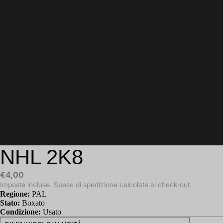
NHL 2K8
€4,00
Imposte incluse. Spese di spedizione calcolate al check-out.
Regione:
PAL
Stato:
Boxato
Condizione:
Usato