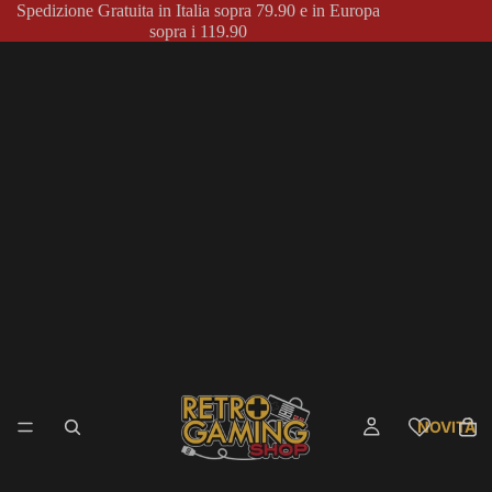
Spedizione Gratuita in Italia sopra 79.90 e in Europa
sopra i 119.90
NOVITÀ