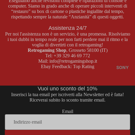
Eseguiamo anche revisioni complete e riparazioni di console e
BOY
computer. Siamo in grado anche di operare piccoli interventi di
E
“restauro” su box di cartone o plastiche ingiallite dal tempo,
COLOR
MASTER
rispettando sempre la naturale “Anzianità” di questi oggetti.
SYSTEM
Assistenza 24/7
GAME
GIOCHI
Per noi l'assistenza non è un servizio, è una promessa. Risolviamo
BOY
MASTER
i tuoi dubbi in tempo reale per non farti perdere mai il ritmo e la
ADVAN
SYSTEM
voglia di divertirti con il retrogaming!
Retrogaming Shop
, Grosseto 58100 (IT)
CE
ACCESS
Tel:
+39 329 46 69 772
ORI
CONSOL
Mail:
info@retrogamingshop.it
MASTER
Ebay Feedback:
Top Rating
E GAME
SONY
SYSTEM
BOY
ADVANC
E
Vuoi uno sconto del 10%
MEGA
Inserisci la tua email per iscriverti alla Newsletter ed è fatta!
DRIVE
GIOCHI
Riceverai subito lo sconto tramite email.
GAME
CONSOL
BOY
Email
E MEGA
ADVANC
DRIVE
E
GIOCHI
Informativa sui rimborsi
ACCESS