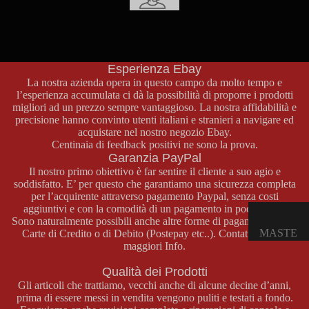
E
Supporto Clienti
OPUSCO
Per qualsiasi informazione sui prodotti, pagamenti o spedizioni
non esitate a contattarci attraverso la nostra pagina contatti o al
LI
numero di telefono
+39 329 46 69 772
.
Esperienza Ebay
GAME
La nostra azienda opera in questo campo da molto tempo e
l’esperienza accumulata ci dà la possibilità di proporre i prodotti
BOY
migliori ad un prezzo sempre vantaggioso. La nostra affidabilità e
COLOR
precisione hanno convinto utenti italiani e stranieri a navigare ed
acquistare nel nostro negozio
Ebay
.
CONSOL
Centinaia di feedback positivi ne sono la prova.
E GAME
Garanzia PayPal
BOY
Il nostro primo obiettivo è far sentire il cliente a suo agio e
COLOR
soddisfatto. E’ per questo che garantiamo una sicurezza completa
per l’acquirente attraverso pagamento Paypal, senza costi
GIOCHI
aggiuntivi e con la comodità di un pagamento in pochi click.
GAME
Sono naturalmente possibili anche altre forme di pagamento come
MASTE
Carte di Credito o di Debito (Postepay etc..). Contattateci per
BOY
maggiori Info.
R
COLOR
SYSTE
Qualità dei Prodotti
ACCESS
M
Gli articoli che trattiamo, vecchi anche di alcune decine d’anni,
ORI
prima di essere messi in vendita vengono puliti e testati a fondo.
GAME
CONSOL