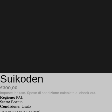
Suikoden
€300,00
Imposte incluse. Spese di spedizione calcolate al check-out.
Regione:
PAL
Stato:
Boxato
Condizione:
Usato