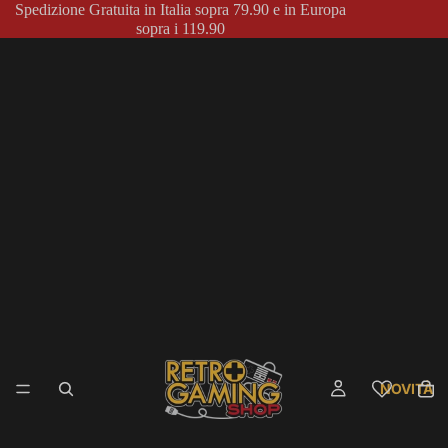
Spedizione Gratuita in Italia sopra 79.90 e in Europa
sopra i 119.90
NOVITÀ