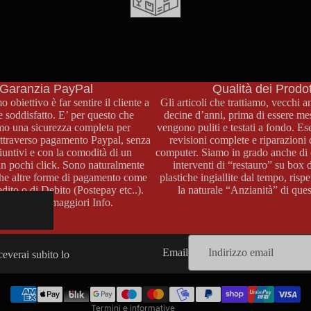
NCE
Imballo sicuro
DVANCE
a e
I tuoi oggetti saranno spediti solo dopo essere stati imballati con
e
materiale antiurto come pluriball, polistirolo e armature di cartone
 e
su misura. Usiamo buste imbottite e scatole di cartone rigido. Il tuo
oggetto arriverà come è partito.
Garanzia PayPal
Qualità dei Prodot
o obiettivo è far sentire il cliente a
Gli articoli che trattiamo, vecchi 
e soddisfatto. E’ per questo che
decine d’anni, prima di essere mes
mo una sicurezza completa per
vengono puliti e testati a fondo. 
attraverso pagamento Paypal, senza
revisioni complete e riparazioni 
iuntivi e con la comodità di un
computer. Siamo in grado anche di 
n pochi click. Sono naturalmente
interventi di “restauro” su box 
che altre forme di pagamento come
plastiche ingiallite dal tempo, ris
dito o di Debito (Postepay etc..).
la naturale “Anzianità” di quest
attateci per maggiori Info.
Informativa sui rimborsi
Informativa sulla privacy
TEM
Termini e condizioni del servizio
Email
iceverai subito lo
Informativa sulle spedizioni
M
Informativa legale
Termini e informative