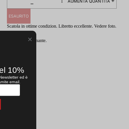
AUMENTA QUANTITÀ
ESAURITO
Scatola in ottime condizion. Libretto eccellente. Vedere foto.
Testato e funzionante.
del 10%
Versione:
PAL
Publisher:
Sega
a Newsletter ed è
Developer:
amite email.
Anno: