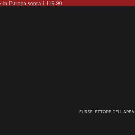
e in Europa sopra i 119.90
EUR
SELETTORE DELL'AREA