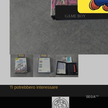
GAME BOY
CONSOLE GAME BOY
GIOCHI GAME BOY
ACCESSORI GAME BOY
LIBRETTI, POSTER E OPU
GAME BOY COLOR
CONSOLE GAME BOY CO
GIOCHI GAME BOY COLO
ACCESSORI GAME BOY C
Ti potrebbero interessare
GAME BOY ADVANCE
SEGA™
CONSOLE GAME BOY AD