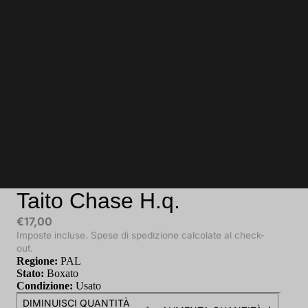
Taito Chase H.q.
€17,00
Imposte incluse. Spese di spedizione calcolate al check-
out.
Regione:
PAL
Stato:
Boxato
Condizione:
Usato
DIMINUISCI QUANTITÀ