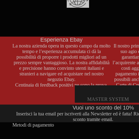
GIOCHI GAME BOY ADVA
Spedizioni in tutto il mondo
ACCESSORI GAME BOY A
Spediamo in Italia utilizzando i corrieri più affidabili, e in Europ
in tutto il mondo a mezzo Raccomandata Internazionale oppur
DS
con altri vettori. In ogni caso le nostre spedizioni sono tracciabili
sicure. Per altri metodi di spedizione contattateci!
CONSOLE DS
Esperienza Ebay
La nostra azienda opera in questo campo da molto
Il nostro prim
GIOCHI DS
tempo e l’esperienza accumulata ci dà la
suo agio 
ACCESSORI DS
possibilità di proporre i prodotti migliori ad un
garantia
prezzo sempre vantaggioso. La nostra affidabilità
l’acquirente 
e precisione hanno convinto utenti italiani e
costi agg
3DS
stranieri a navigare ed acquistare nel nostro
pagamento i
negozio
Ebay
.
possibili an
CONSOLE 3DS
Centinaia di feedback positivi ne sono la prova.
Carte di Cre
Cont
GIOCHI 3DS
MASTER SYSTEM
ACCESSORI 3DS
Vuoi uno sconto del 10%
CONSOLE MASTER SYS
Inserisci la tua email per iscriverti alla Newsletter ed è fatta! R
NES
GIOCHI MASTER SYSTE
sconto tramite email.
Metodi di pagamento
CONSOLE NES
ACCESSORI MASTER
SYSTEM
GIOCHI NES