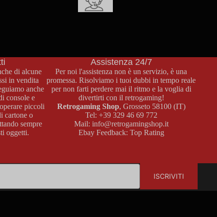
Supporto Clienti
Per qualsiasi informazione sui prodotti, pagamenti o spedizioni
non esitate a contattarci attraverso la nostra pagina contatti o al
numero di telefono
+39 329 46 69 772
.
ti
Assistenza 24/7
anche di alcune
Per noi l'assistenza non è un servizio, è una
si in vendita
promessa. Risolviamo i tuoi dubbi in tempo reale
Eseguiamo anche
per non farti perdere mai il ritmo e la voglia di
di console e
divertirti con il retrogaming!
operare piccoli
Retrogaming Shop
, Grosseto 58100 (IT)
di cartone o
Tel:
+39 329 46 69 772
pettando sempre
Mail:
info@retrogamingshop.it
i oggetti.
Ebay Feedback:
Top Rating
ISCRIVITI