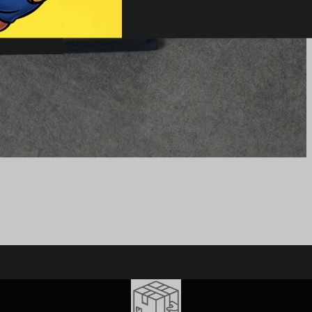
SCOLI
LOR
R
OLOR
VANCE