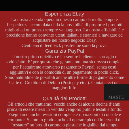
non esitate a contattarci attraverso la nostra pagina contatti o al
E
numero di telefono
+39 329 46 69 772
.
OPUSCO
Esperienza Ebay
LI
La nostra azienda opera in questo campo da molto tempo e
l’esperienza accumulata ci dà la possibilità di proporre i prodotti
migliori ad un prezzo sempre vantaggioso. La nostra affidabilità e
GAME
precisione hanno convinto utenti italiani e stranieri a navigare ed
acquistare nel nostro negozio
Ebay
.
BOY
Centinaia di feedback positivi ne sono la prova.
COLOR
Garanzia PayPal
Il nostro primo obiettivo è far sentire il cliente a suo agio e
CONSOL
soddisfatto. E’ per questo che garantiamo una sicurezza completa
E GAME
per l’acquirente attraverso pagamento Paypal, senza costi
BOY
aggiuntivi e con la comodità di un pagamento in pochi click.
COLOR
Sono naturalmente possibili anche altre forme di pagamento come
Carte di Credito o di Debito (Postepay etc..). Contattateci per
GIOCHI
maggiori Info.
GAME
MASTE
Qualità dei Prodotti
BOY
Gli articoli che trattiamo, vecchi anche di alcune decine d’anni,
R
COLOR
prima di essere messi in vendita vengono puliti e testati a fondo.
SYSTE
ACCESS
Eseguiamo anche revisioni complete e riparazioni di console e
M
computer. Siamo in grado anche di operare piccoli interventi di
ORI
“restauro” su box di cartone o plastiche ingiallite dal tempo,
GAME
CONSOL