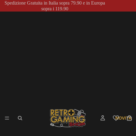
Spedizione Gratuita in Italia sopra 79.90 e in Europa
sopra i 119.90
NOVITÀ