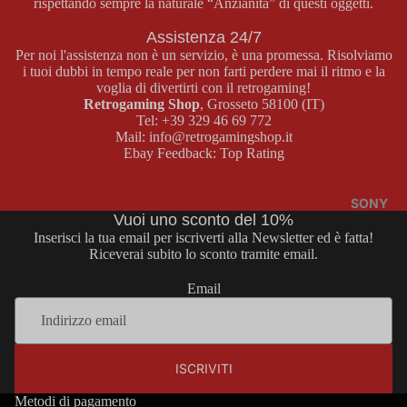
rispettando sempre la naturale “Anzianità” di questi oggetti.
BOY
E
Assistenza 24/7
COLOR
MASTER
Per noi l'assistenza non è un servizio, è una promessa. Risolviamo
SYSTEM
i tuoi dubbi in tempo reale per non farti perdere mai il ritmo e la
GAME
voglia di divertirti con il retrogaming!
GIOCHI
Retrogaming Shop
, Grosseto 58100 (IT)
BOY
MASTER
Tel:
+39 329 46 69 772
ADVAN
SYSTEM
Mail:
info@retrogamingshop.it
CE
Ebay Feedback:
Top Rating
ACCESS
ORI
CONSOL
MASTER
E GAME
SONY
Vuoi uno sconto del 10%
SYSTEM
BOY
Inserisci la tua email per iscriverti alla Newsletter ed è fatta!
ADVANC
Riceverai subito lo sconto tramite email.
E
MEGA
Email
DRIVE
GIOCHI
GAME
CONSOL
BOY
E MEGA
Informativa sui rimborsi
ADVANC
DRIVE
ISCRIVITI
Informativa sulla privacy
E
GIOCHI
Termini e condizioni del servizio
Metodi di pagamento
ACCESS