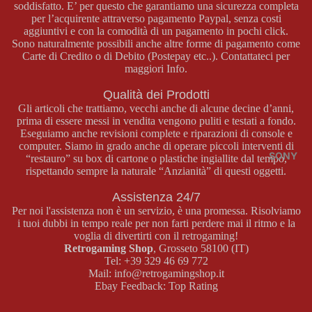
soddisfatto. E’ per questo che garantiamo una sicurezza completa
BOY
E
per l’acquirente attraverso pagamento Paypal, senza costi
COLOR
MASTER
aggiuntivi e con la comodità di un pagamento in pochi click.
Sono naturalmente possibili anche altre forme di pagamento come
SYSTEM
Carte di Credito o di Debito (Postepay etc..). Contattateci per
GAME
GIOCHI
maggiori Info.
BOY
MASTER
Qualità dei Prodotti
ADVAN
SYSTEM
Gli articoli che trattiamo, vecchi anche di alcune decine d’anni,
CE
prima di essere messi in vendita vengono puliti e testati a fondo.
ACCESS
Eseguiamo anche revisioni complete e riparazioni di console e
ORI
CONSOL
computer. Siamo in grado anche di operare piccoli interventi di
MASTER
E GAME
SONY
“restauro” su box di cartone o plastiche ingiallite dal tempo,
SYSTEM
rispettando sempre la naturale “Anzianità” di questi oggetti.
BOY
ADVANC
Assistenza 24/7
E
MEGA
Per noi l'assistenza non è un servizio, è una promessa. Risolviamo
DRIVE
i tuoi dubbi in tempo reale per non farti perdere mai il ritmo e la
GIOCHI
voglia di divertirti con il retrogaming!
GAME
CONSOL
Retrogaming Shop
, Grosseto 58100 (IT)
BOY
Tel:
+39 329 46 69 772
E MEGA
ADVANC
Mail:
info@retrogamingshop.it
DRIVE
Ebay Feedback:
Top Rating
E
GIOCHI
ACCESS