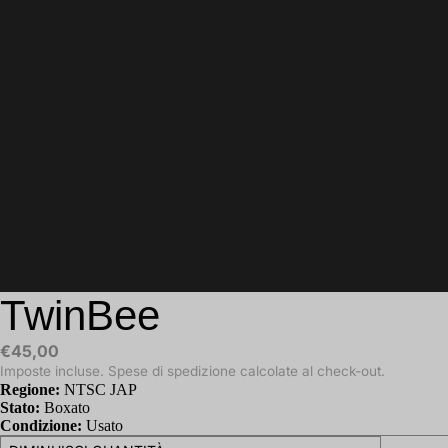
TwinBee
€45,00
Imposte incluse. Spese di spedizione calcolate al check-out.
Regione:
NTSC JAP
Stato:
Boxato
Condizione:
Usato