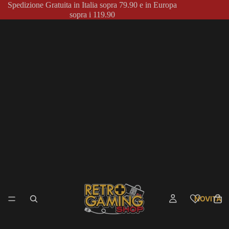
Spedizione Gratuita in Italia sopra 79.90 e in Europa
sopra i 119.90
NOVITÀ