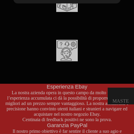
E
OPUSCO
Imballo sicuro
LI
I tuoi oggetti saranno spediti solo dopo essere stati imballati con
materiale antiurto come pluriball, polistirolo e armature di cartone
su misura. Usiamo buste imbottite e scatole di cartone rigido. Il
GAME
tuo oggetto arriverà come è partito.
BOY
COLOR
CONSOL
Supporto Clienti
E GAME
Per qualsiasi informazione sui prodotti, pagamenti o spedizioni
BOY
non esitate a contattarci attraverso la nostra pagina contatti o al
COLOR
numero di telefono
+39 329 46 69 772
.
Esperienza Ebay
GIOCHI
La nostra azienda opera in questo campo da molto tempo e
GAME
l’esperienza accumulata ci dà la possibilità di proporre i prodotti
MASTE
BOY
migliori ad un prezzo sempre vantaggioso. La nostra affidabilità e
R
precisione hanno convinto utenti italiani e stranieri a navigare ed
COLOR
acquistare nel nostro negozio
Ebay
.
SYSTE
ACCESS
Centinaia di feedback positivi ne sono la prova.
M
Garanzia PayPal
ORI
Il nostro primo obiettivo è far sentire il cliente a suo agio e
GAME
CONSOL