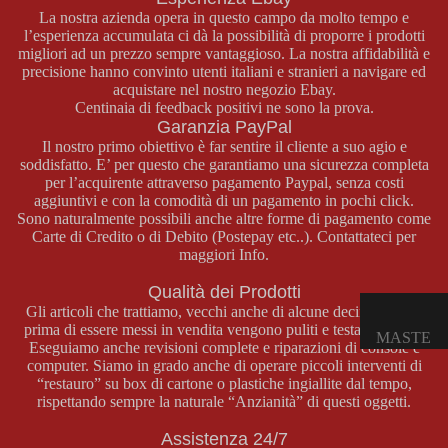
E
La nostra azienda opera in questo campo da molto tempo e
l’esperienza accumulata ci dà la possibilità di proporre i prodotti
OPUSCO
migliori ad un prezzo sempre vantaggioso. La nostra affidabilità e
LI
precisione hanno convinto utenti italiani e stranieri a navigare ed
acquistare nel nostro negozio
Ebay
.
Centinaia di feedback positivi ne sono la prova.
GAME
Garanzia PayPal
BOY
Il nostro primo obiettivo è far sentire il cliente a suo agio e
soddisfatto. E’ per questo che garantiamo una sicurezza completa
COLOR
per l’acquirente attraverso pagamento Paypal, senza costi
CONSOL
aggiuntivi e con la comodità di un pagamento in pochi click.
Sono naturalmente possibili anche altre forme di pagamento come
E GAME
Carte di Credito o di Debito (Postepay etc..). Contattateci per
BOY
maggiori Info.
COLOR
Qualità dei Prodotti
GIOCHI
Gli articoli che trattiamo, vecchi anche di alcune decine d’anni,
GAME
prima di essere messi in vendita vengono puliti e testati a fondo.
MASTE
BOY
Eseguiamo anche revisioni complete e riparazioni di console e
R
computer. Siamo in grado anche di operare piccoli interventi di
COLOR
“restauro” su box di cartone o plastiche ingiallite dal tempo,
SYSTE
ACCESS
rispettando sempre la naturale “Anzianità” di questi oggetti.
M
ORI
Assistenza 24/7
GAME
CONSOL