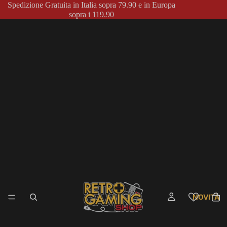
Spedizione Gratuita in Italia sopra 79.90 e in Europa
sopra i 119.90
NOVITÀ