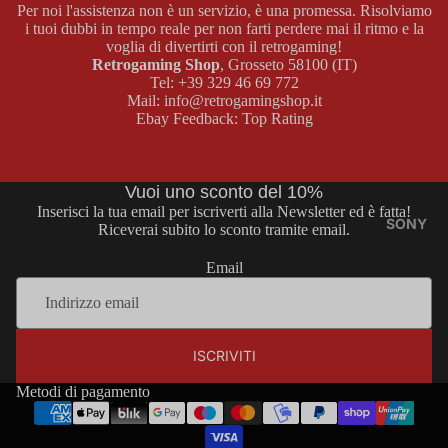
Per noi l'assistenza non è un servizio, è una promessa. Risolviamo
BOY
E
i tuoi dubbi in tempo reale per non farti perdere mai il ritmo e la
COLOR
MASTER
voglia di divertirti con il retrogaming!
Retrogaming Shop
, Grosseto 58100 (IT)
SYSTEM
Tel:
+39 329 46 69 772
GAME
GIOCHI
Mail:
info@retrogamingshop.it
BOY
Ebay Feedback:
Top Rating
MASTER
ADVAN
SYSTEM
CE
ACCESS
Vuoi uno sconto del 10%
ORI
CONSOL
Inserisci la tua email per iscriverti alla Newsletter ed è fatta!
MASTER
E GAME
SONY
Riceverai subito lo sconto tramite email.
SYSTEM
BOY
Email
ADVANC
E
MEGA
DRIVE
GIOCHI
Informativa sui rimborsi
GAME
CONSOL
ISCRIVITI
Informativa sulla privacy
BOY
E MEGA
Termini e condizioni del servizio
Metodi di pagamento
ADVANC
DRIVE
E
Informativa sulle spedizioni
GIOCHI
ACCESS
Informativa legale